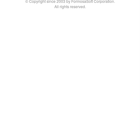
© Copyright since 2003 by FormosaSoft Corporation.
All rights reserved.